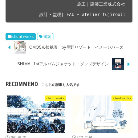
施工｜建装工業株式会社

設計・監理| EAU + atelier fujirooll
client works
建築
OMO5京都祇園 by星野リゾート イメージパース
SHIMA. 1stアルバムジャケット・グッズデザイン
RECOMMEND
client works
client works
2021.07.08
2021.07.04