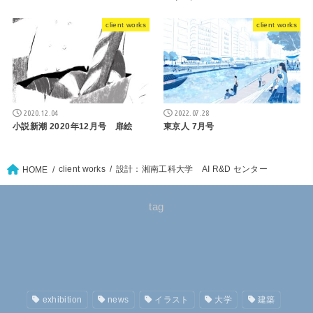
client works
client works
2020.12.04
2022.07.28
小説新潮 2020年12月号 扉絵
東京人 7月号
client works
設計：湘南工科大学 AI R&D センター
HOME
tag
exhibition
news
イラスト
大学
建築