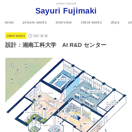
atelier fujirooll
Sayuri Fujimaki
news
private works
interview
client works
diary
pr
2021.04.04
client works
設計：湘南工科大学 AI R&D センター