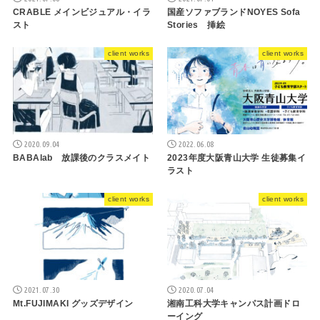
CRABLE メインビジュアル・イラ
国産ソファブランドNOYES Sofa
スト
Stories 挿絵
client works
client works
2020.09.04
2022.06.08
BABAlab 放課後のクラスメイト
2023年度大阪青山大学 生徒募集イ
ラスト
client works
client works
2021.07.30
2020.07.04
Mt.FUJIMAKI グッズデザイン
湘南工科大学キャンパス計画ドロ
ーイング