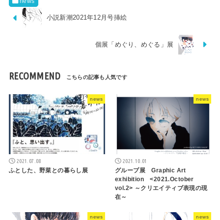
news
小説新潮2021年12月号挿絵
個展「めぐり、めぐる」展
RECOMMEND
news
news
2021.07.08
2021.10.01
ふとした、野菜との暮らし展
グループ展 Graphic Art
exhibition <2021.October
vol.2> ～クリエイティブ表現の現
在～
news
news