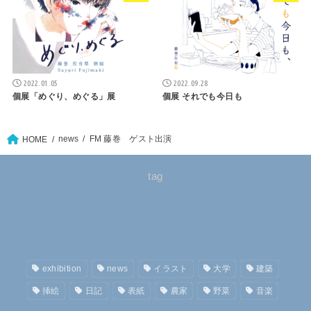
2022.01.05
2022.09.28
個展「めぐり、めぐる」展
個展 それでも今日も
news
FM 藤巻 ゲスト出演
HOME
tag
exhibition
news
イラスト
大学
建築
挿絵
日記
表紙
農家
野菜
音楽