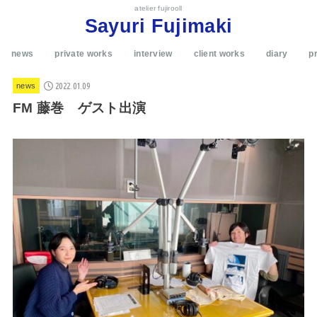
atelier fujirooll
Sayuri Fujimaki
news
private works
interview
client works
diary
pr
2022.01.09
news
FM 藤巻 ゲスト出演